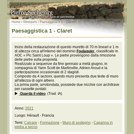
Home
›
Restauro
› Paesaggistica 1 - Claret
Paesaggistica 1 - Claret
Inizio della restaurazione di questo muretto di 70 m lineari e 1 m
di altezza circa all'interno del dominio
Foulaquier
, classificato in
AOC « Pic Saint Loup ». Le pietre provengono dalla rimozione
delle pietre sulla proprietà.
Realizzato a sequenze da fine gennaio a metà giugno, in
compagnia di Yann Scott de Martinville, Adrien Aroud e la
partecipazione occasionale di 2 stagisti.
Composto da 4 sezioni, questo muro presenta due teste di muro
all'altezza di ogni albero.
La prima parte, arrotondata, possiede due nicchie con architrave
per cassette postali.
Guarda il video
. (Trad. IA)
Anno:
2021
Luogo: Hérault - Francia
Temi:
Calcare
-
Formazione
-
Muro di sostegno
-
Capanna in
pietra a secco