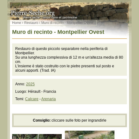
Home
›
Restauro
› Muro di recinto - Montpellier Ovest
Muro di recinto - Montpellier Ovest
Restauro di questo piccolo separatore nella periferia di
Montpellier.
Su una lunghezza complessiva di 12 m e un'altezza media di 80
cm.
L'insieme è stato costruito con le pietre presenti sul posto e
alcuni apporti. (Trad. IA)
Anno:
2025
Luogo: Hérault - Francia
Temi:
Calcare
-
Arenaria
Consiglio:
cliccare sulle foto per ingrandirle