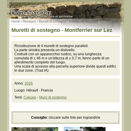
Home
›
Restauro
› Muretti di sostegno - Montferrier sur Lez
Muretti di sostegno - Montferrier sur Lez
Ricostruzione di 4 muretti di sostegno paralleli.
La parte sinistra presenta un dislivello.
Costruiti con un apparecchio rustico, su una lunghezza
cumulata di ± 46 m e un'altezza di ± 0,7 m, fanno parte di un
allestimento completo del luogo.
Una scala di accesso alla parcella superiore divide questi edifici
in due zone. (Trad IA)
Anno:
2026
Luogo: Hérault - Francia
Temi:
Calcare
-
Muro di sostegno
Consiglio:
cliccare sulle foto per ingrandirle