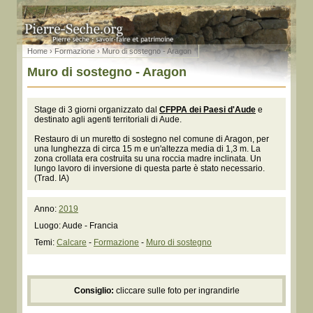
Home
›
Formazione
› Muro di sostegno - Aragon
Muro di sostegno - Aragon
Stage di 3 giorni organizzato dal
CFPPA dei Paesi d'Aude
e
destinato agli agenti territoriali di Aude.
Restauro di un muretto di sostegno nel comune di Aragon, per
una lunghezza di circa 15 m e un'altezza media di 1,3 m. La
zona crollata era costruita su una roccia madre inclinata. Un
lungo lavoro di inversione di questa parte è stato necessario.
(Trad. IA)
Anno:
2019
Luogo: Aude - Francia
Temi:
Calcare
-
Formazione
-
Muro di sostegno
Consiglio:
cliccare sulle foto per ingrandirle