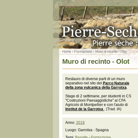
Home
›
Formazione
› Muro di recinto - Olot
Muro di recinto - Olot
Restauro di diverse parti di un muro
separativo nel sito del
Parco Naturale
della zona vulcanica della Garrotxa
.
Stage di 2 settimane, per studenti in CS
"Costruzioni Paesaggistiche" al CFA
Agricolo di Montpellier e con l'aiuto di
Institut de la Garrotxa
. (Trad. IA)
Anno:
2018
Luogo: Garrotxa - Spagna
Temi:
Basalte
-
Formazione